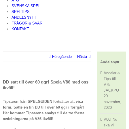
ATG
SVENSKA SPEL
SPELTIPS
ANDELSNYTT
FRÅGOR & SVAR
KONTAKT
Föregående
Nästa
Andelsnytt
Andelar &
Tips till
DD satt till över 60 ggr! Spela V86 med oss
V75
ikväll!
JACKPOT
20
Tipsaren från SPELGUIDEN fortsätter att visa
november,
form. Satte en fin DD till över 60 ggr i förrgår!
2020
Här kommer Tipsarens analys till de tre första
avdelningarna på V86 ikväll!
V86! Nu
ska vi