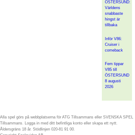
ÖSTERSUND:
Världens
snabbaste
hingst är
tillbaka
Inför V86:
Cruiser i
comeback
Fem tippar
V85 till
ÖSTERSUND
8 augusti
2026
Alla spel görs på webbplatserna för ATG Tillsammans eller SVENSKA SPEL
Tillsammans. Logga in med ditt befintliga konto eller skapa ett nytt.
Åldersgräns 18 år. Stödlinjen 020-81 91 00.