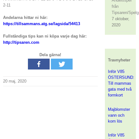
Andelsspel
2-11
från
Tipsaren/Spelg
Andelarna hittar ni här:
7 oktober,
https://tillsammans.atg.se/lagsida/54413
2020
Fullständiga tips kan ni köpa varje dag här:
http://tipsaren.com
Dela gärna!
Travnyheter
Inför V85
ÖSTERSUND:
20 maj, 2020
Till mammas
gata med två
formkort
Majblomster
vann och
kom lös
Inför V85