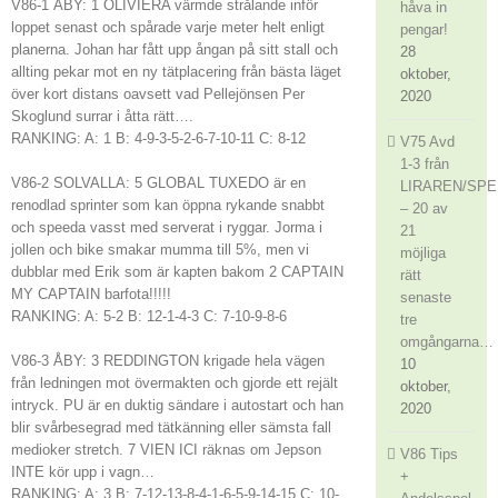
V86-1 ÅBY: 1 OLIVIERA värmde strålande inför
håva in
loppet senast och spårade varje meter helt enligt
pengar!
planerna. Johan har fått upp ångan på sitt stall och
28
allting pekar mot en ny tätplacering från bästa läget
oktober,
över kort distans oavsett vad Pellejönsen Per
2020
Skoglund surrar i åtta rätt….
RANKING: A: 1 B: 4-9-3-5-2-6-7-10-11 C: 8-12
V75 Avd
1-3 från
V86-2 SOLVALLA: 5 GLOBAL TUXEDO är en
LIRAREN/SPE
renodlad sprinter som kan öppna rykande snabbt
– 20 av
och speeda vasst med serverat i ryggar. Jorma i
21
jollen och bike smakar mumma till 5%, men vi
möjliga
dubblar med Erik som är kapten bakom 2 CAPTAIN
rätt
MY CAPTAIN barfota!!!!!
senaste
RANKING: A: 5-2 B: 12-1-4-3 C: 7-10-9-8-6
tre
omgångarna…
V86-3 ÅBY: 3 REDDINGTON krigade hela vägen
10
från ledningen mot övermakten och gjorde ett rejält
oktober,
intryck. PU är en duktig sändare i autostart och han
2020
blir svårbesegrad med tätkänning eller sämsta fall
medioker stretch. 7 VIEN ICI räknas om Jepson
V86 Tips
INTE kör upp i vagn…
+
RANKING: A: 3 B: 7-12-13-8-4-1-6-5-9-14-15 C: 10-