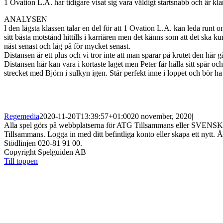
1 Ovation L.A. har tidigare visat sig vara väldigt startsnabb och är kl
ANALYSEN
I den lägsta klassen talar en del för att 1 Ovation L.A. kan leda runt o
sitt bästa motstånd hittills i karriären men det känns som att det ska
näst senast och låg på för mycket senast.
Distansen är ett plus och vi tror inte att man sparar på krutet den här g
Distansen här kan vara i kortaste laget men Peter får hålla sitt spår oc
strecket med Björn i sulkyn igen. Står perfekt inne i loppet och bör ha
Regemedia
2020-11-20T13:39:57+01:00
20 november, 2020
|
Alla spel görs på webbplatserna för ATG Tillsammans eller SVEN
Tillsammans. Logga in med ditt befintliga konto eller skapa ett nytt. Å
Stödlinjen 020-81 91 00.
Copyright Spelguiden AB
Till toppen