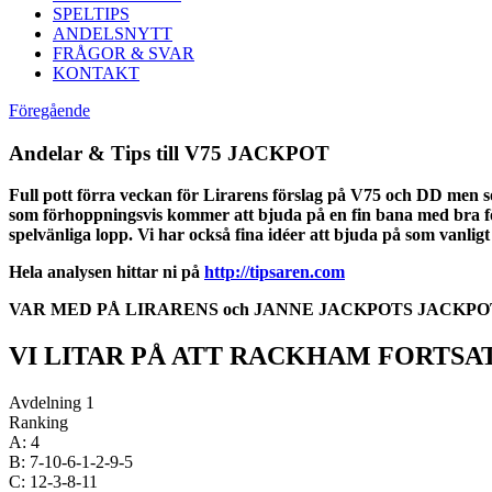
SPELTIPS
ANDELSNYTT
FRÅGOR & SVAR
KONTAKT
Föregående
Andelar & Tips till V75 JACKPOT
Full pott förra veckan för Lirarens förslag på V75 och DD men so
som förhoppningsvis kommer att bjuda på en fin bana med bra förut
spelvänliga lopp. Vi har också fina idéer att bjuda på som vanlig
Hela analysen hittar ni på
http://tipsaren.com
VAR MED PÅ LIRARENS och JANNE JACKPOTS JACKPOTSYSTEM
VI LITAR PÅ ATT RACKHAM FORTSAT
Avdelning 1
Ranking
A: 4
B: 7-10-6-1-2-9-5
C: 12-3-8-11