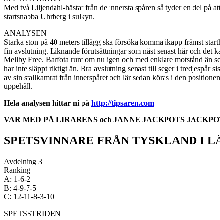
Med två Liljendahl-hästar från de innersta spåren så tyder en del på a
startsnabba Uhrberg i sulkyn.
ANALYSEN
Starka ston på 40 meters tillägg ska försöka komma ikapp främst starthäs
fin avslutning. Liknande förutsättningar som näst senast här och det ka
Mellby Free. Barfota runt om nu igen och med enklare motstånd än sen
har inte släppt riktigt än. Bra avslutning senast till seger i tredjespår 
av sin stallkamrat från innerspåret och lär sedan köras i den positionen
uppehåll.
Hela analysen hittar ni på
http://tipsaren.com
VAR MED PÅ LIRARENS och JANNE JACKPOTS JACKPOTSYSTEM
SPETSVINNARE FRÅN TYSKLAND I L
Avdelning 3
Ranking
A: 1-6-2
B: 4-9-7-5
C: 12-11-8-3-10
SPETSSTRIDEN