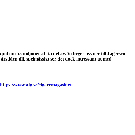
t om 55 miljoner att ta del av. Vi beger oss ner till Jägersro
rstiden till, spelmässigt ser det dock intressant ut med
https://www.atg.se/cigarrmagasinet