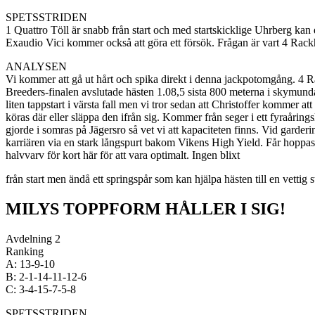
SPETSSTRIDEN
1 Quattro Töll är snabb från start och med startskicklige Uhrberg kan
Exaudio Vici kommer också att göra ett försök. Frågan är vart 4 Rackh
ANALYSEN
Vi kommer att gå ut hårt och spika direkt i denna jackpotomgång. 4 R
Breeders-finalen avslutade hästen 1.08,5 sista 800 meterna i skymundan
liten tappstart i värsta fall men vi tror sedan att Christoffer kommer 
köras där eller släppa den ifrån sig. Kommer från seger i ett fyraåri
gjorde i somras på Jägersro så vet vi att kapaciteten finns. Vid garderi
karriären via en stark långspurt bakom Vikens High Yield. Får hoppas 
halvvarv för kort här för att vara optimalt. Ingen blixt
från start men ändå ett springspår som kan hjälpa hästen till en vettig
MILYS TOPPFORM HÅLLER I SIG!
Avdelning 2
Ranking
A: 13-9-10
B: 2-1-14-11-12-6
C: 3-4-15-7-5-8
SPETSSTRIDEN