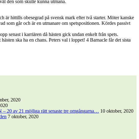
är väl den som skulle kunna utmana.
och är hittills obesegrad på svensk mark efter två starter. Möter kanske
as vad som går och är en utmanare om spetspositionen. Kördes passivt
 lopp senast i karriären då hästen gick undan enkelt från spets.
 hästen ska ha en chans. Peters val i loppet! 4 Barnacle får det sista
mber, 2020
2020
0 av 21 möjliga rätt senaste tre omgångarna…
10 oktober, 2020
iden
7 oktober, 2020