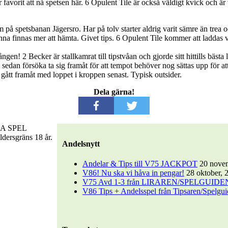
ar favorit att nå spetsen här. 6 Opulent Tile är också väldigt kvick och 
m på spetsbanan Jägersro. Har på tolv starter aldrig varit sämre än trea 
 kunna finnas mer att hämta. Givet tips. 6 Opulent Tile kommer att ladd
ången! 2 Becker är stallkamrat till tipstvåan och gjorde sitt hittills bästa
h sedan försöka ta sig framåt för att tempot behöver nog sättas upp för att
 gått framåt med loppet i kroppen senast. Typisk outsider.
Dela gärna!
SKA SPEL
ldersgräns 18 år.
Andelsnytt
Andelar & Tips till V75 JACKPOT
20 nove
V86! Nu ska vi håva in pengar!
28 oktober, 
V75 Avd 1-3 från LIRAREN/SPELGUIDEN – 2
V86 Tips + Andelsspel från Tipsaren/Spelgu