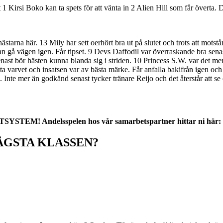
tt 1 Kirsi Boko kan ta spets för att vänta in 2 Alien Hill som får övert
tarna här. 13 Mily har sett oerhört bra ut på slutet och trots att motstånd
n gå vägen igen. Får tipset. 9 Devs Daffodil var överraskande bra senast 
ast bör hästen kunna blanda sig i striden. 10 Princess S.W. var det m
sista varvet och insatsen var av bästa märke. Får anfalla bakifrån igen och
. Inte mer än godkänd senast tycker tränare Reijo och det återstår att se
! Andelsspelen hos vår samarbetspartner hittar ni här:
ÄGSTA KLASSEN?