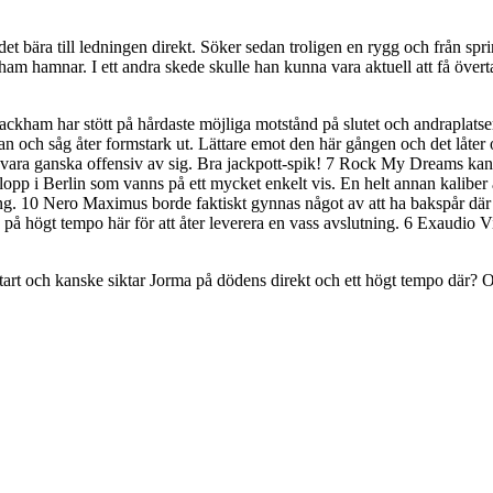
 det bära till ledningen direkt. Söker sedan troligen en rygg och från
am hamnar. I ett andra skede skulle han kunna vara aktuell att få övert
ackham har stött på hårdaste möjliga motstånd på slutet och andraplats
 och såg åter formstark ut. Lättare emot den här gången och det låter opt
att vara ganska offensiv av sig. Bra jackpott-spik! 7 Rock My Dreams kan 
ngslopp i Berlin som vanns på ett mycket enkelt vis. En helt annan kalib
ng. 10 Nero Maximus borde faktiskt gynnas något av att ha bakspår där häst
på högt tempo här för att åter leverera en vass avslutning. 6 Exaudio V
 start och kanske siktar Jorma på dödens direkt och ett högt tempo där? O