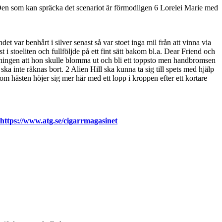
a. Den som kan spräcka det scenariot är förmodligen 6 Lorelei Marie med
et var benhårt i silver senast så var stoet inga mil från att vinna via
i stoeliten och fullföljde på ett fint sätt bakom bl.a. Dear Friend och
eningen att hon skulle blomma ut och bli ett toppsto men handbromsen
 ska inte räknas bort. 2 Alien Hill ska kunna ta sig till spets med hjälp
 om hästen höjer sig mer här med ett lopp i kroppen efter ett kortare
https://www.atg.se/cigarrmagasinet