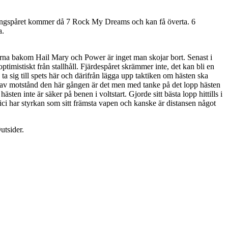
 springspåret kommer då 7 Rock My Dreams och kan få överta. 6
a.
erna bakom Hail Mary och Power är inget man skojar bort. Senast i
imistiskt från stallhåll. Fjärdespåret skrämmer inte, det kan bli en
ta sig till spets här och därifrån lägga upp taktiken om hästen ska
er av motstånd den här gången är det men med tanke på det lopp hästen
en inte är säker på benen i voltstart. Gjorde sitt bästa lopp hittills i
ici har styrkan som sitt främsta vapen och kanske är distansen något
utsider.