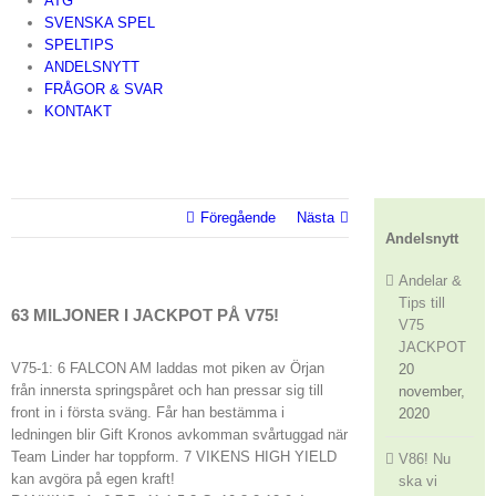
ATG
SVENSKA SPEL
SPELTIPS
ANDELSNYTT
FRÅGOR & SVAR
KONTAKT
Föregående
Nästa
Andelsnytt
Andelar &
Tips till
63 MILJONER I JACKPOT PÅ V75!
V75
JACKPOT
V75-1: 6 FALCON AM laddas mot piken av Örjan
20
från innersta springspåret och han pressar sig till
november,
front in i första sväng. Får han bestämma i
2020
ledningen blir Gift Kronos avkomman svårtuggad när
Team Linder har toppform. 7 VIKENS HIGH YIELD
V86! Nu
kan avgöra på egen kraft!
ska vi