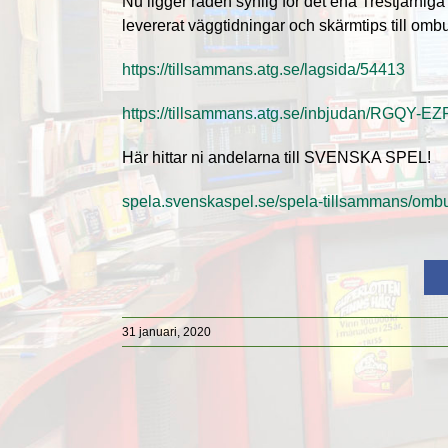
Nu ligger raden synlig för det ena Trestjä
levererat väggtidningar och skärmtips till om
https://tillsammans.atg.se/lagsida/54413
https://tillsammans.atg.se/inbjudan/RG
Här hittar ni andelarna till SVENSKA SPEL!
spela.svenskaspel.se/spela-tillsammans/omb
31 januari, 2020