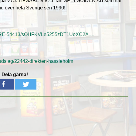
rniga på V75. TIPSAREN V75 från SPELGUIDEN AB som har
bud över hela Sverige sen 1990!
QY-EZRE-54413/sOHFKVLe5255zDT1UoXC2A==
udslag/22442-direkten-hassleholm
Dela gärna!