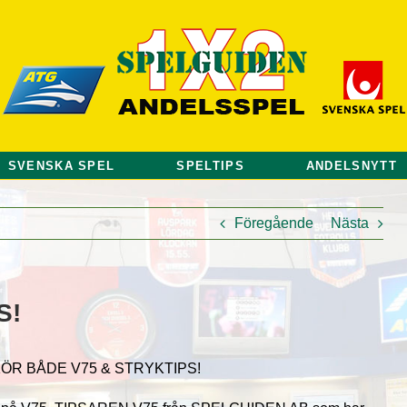
SVENSKA SPEL
SPELTIPS
ANDELSNYTT
Föregående
Nästa
S!
KÖR BÅDE V75 & STRYKTIPS!