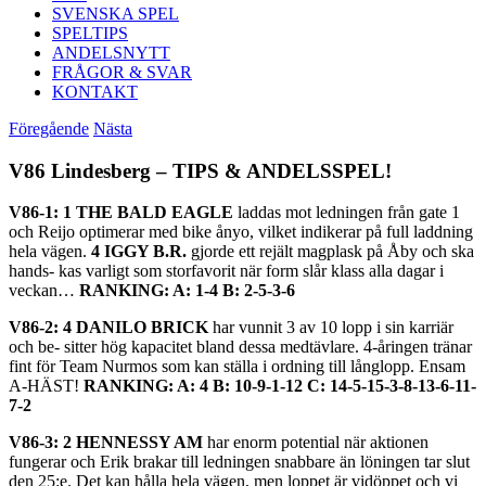
SVENSKA SPEL
SPELTIPS
ANDELSNYTT
FRÅGOR & SVAR
KONTAKT
Föregående
Nästa
V86 Lindesberg – TIPS & ANDELSSPEL!
V86-1: 1 THE BALD EAGLE
laddas mot ledningen från gate 1
och Reijo optimerar med bike ånyo, vilket indikerar på full laddning
hela vägen.
4 IGGY B.R.
gjorde ett rejält magplask på Åby och ska
hands- kas varligt som storfavorit när form slår klass alla dagar i
veckan…
RANKING: A: 1-4 B: 2-5-3-6
V86-2: 4 DANILO BRICK
har vunnit 3 av 10 lopp i sin karriär
och be- sitter hög kapacitet bland dessa medtävlare. 4-åringen tränar
fint för Team Nurmos som kan ställa i ordning till långlopp. Ensam
A-HÄST!
RANKING: A: 4 B: 10-9-1-12 C: 14-5-15-3-8-13-6-11-
7-2
V86-3: 2 HENNESSY AM
har enorm potential när aktionen
fungerar och Erik brakar till ledningen snabbare än löningen tar slut
den 25:e. Det kan hålla hela vägen, men loppet är vidöppet och vi