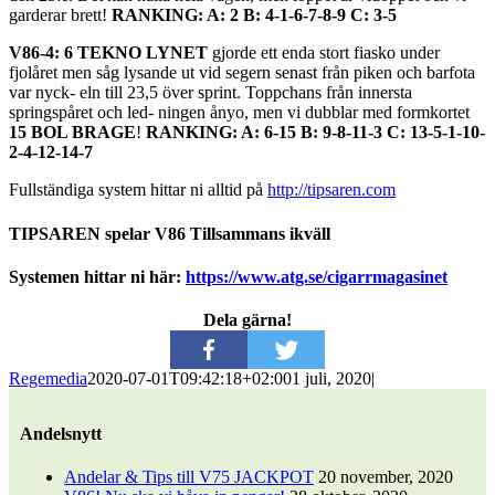
garderar brett!
RANKING: A: 2 B: 4-1-6-7-8-9 C: 3-5
V86-4: 6 TEKNO LYNET
gjorde ett enda stort fiasko under
fjolåret men såg lysande ut vid segern senast från piken och barfota
var nyck- eln till 23,5 över sprint. Toppchans från innersta
springspåret och led- ningen ånyo, men vi dubblar med formkortet
15 BOL BRAGE
!
RANKING: A: 6-15 B: 9-8-11-3 C: 13-5-1-10-
2-4-12-14-7
Fullständiga system hittar ni alltid på
http://tipsaren.com
TIPSAREN spelar V86 Tillsammans ikväll
Systemen hittar ni här:
https://www.atg.se/cigarrmagasinet
Dela gärna!
Regemedia
2020-07-01T09:42:18+02:00
1 juli, 2020
|
Andelsnytt
Andelar & Tips till V75 JACKPOT
20 november, 2020