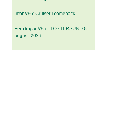
Inför V86: Cruiser i comeback
Fem tippar V85 till ÖSTERSUND 8
augusti 2026