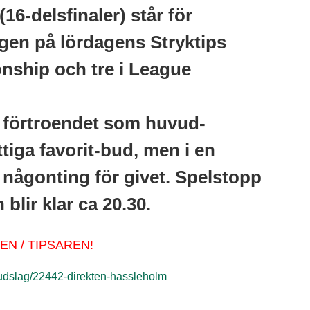
6-delsfinaler) står för
gen på lördagens Stryktips
onship och tre i League
 förtroendet som huvud-
ttiga favorit-bud, men i en
 någonting för givet. Spelstopp
 blir klar ca 20.30.
N / TIPSAREN!
udslag/22442-direkten-hassleholm