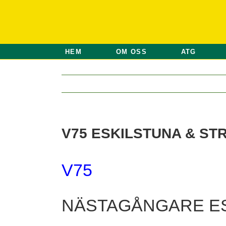
Fortsätt
till
innehållet
HEM
OM OSS
ATG
V75 ESKILSTUNA & STR
V75
NÄSTAGÅNGARE E