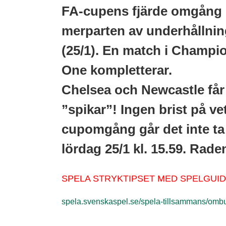
FA-cupens fjärde omgång (1
merparten av underhållnin
(25/1). En match i Champi
One kompletterar.
Chelsea och Newcastle får
”spikar”! Ingen brist på ve
cupomgång går det inte ta
lördag 25/1 kl. 15.59. Raden
SPELA STRYKTIPSET MED SPELGUIDE
spela.svenskaspel.se/spela-tillsammans/omb