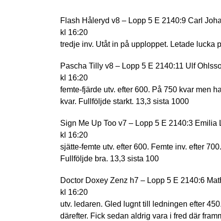
Flash Håleryd v8 – Lopp 5 E 2140:9 Carl Joh
kl 16:20
tredje inv. Utåt in på upploppet. Letade lucka 
Pascha Tilly v8 – Lopp 5 E 2140:11 Ulf Ohlss
kl 16:20
femte-fjärde utv. efter 600. På 750 kvar men h
kvar. Fullföljde starkt. 13,3 sista 1000
Sign Me Up Too v7 – Lopp 5 E 2140:3 Emilia
kl 16:20
sjätte-femte utv. efter 600. Femte inv. efter 7
Fullföljde bra. 13,3 sista 100
Doctor Doxey Zenz h7 – Lopp 5 E 2140:6 Mat
kl 16:20
utv. ledaren. Gled lugnt till ledningen efter 4
därefter. Fick sedan aldrig vara i fred där fr