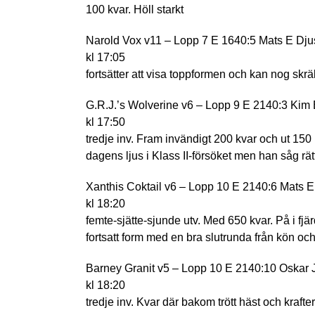
100 kvar. Höll starkt
Narold Vox v11 – Lopp 7 E 1640:5 Mats E Dju
kl 17:05
fortsätter att visa toppformen och kan nog skräl
G.R.J.’s Wolverine v6 – Lopp 9 E 2140:3 Kim 
kl 17:50
tredje inv. Fram invändigt 200 kvar och ut 150 
dagens ljus i Klass II-försöket men han såg rätt 
Xanthis Coktail v6 – Lopp 10 E 2140:6 Mats 
kl 18:20
femte-sjätte-sjunde utv. Med 650 kvar. På i fjär
fortsatt form med en bra slutrunda från kön och 
Barney Granit v5 – Lopp 10 E 2140:10 Oskar 
kl 18:20
tredje inv. Kvar där bakom trött häst och krafter