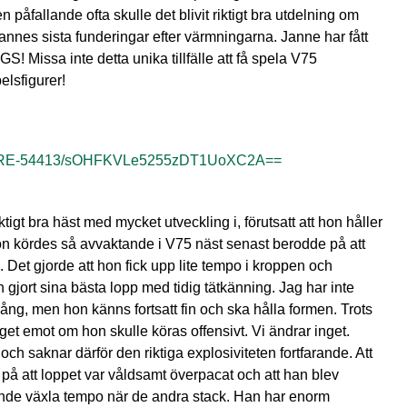
åfallande ofta skulle det blivit riktigt bra utdelning om
nes sista funderingar efter värmningarna. Janne har fått
 Missa inte detta unika tillfälle att få spela V75
elsfigurer!
QY-EZRE-54413/sOHFKVLe5255zDT1UoXC2A==
igt bra häst med mycket utveckling i, förutsatt att hon håller
hon kördes så avvaktande i V75 näst senast berodde på att
. Det gjorde att hon fick upp lite tempo i kroppen och
n gjort sina bästa lopp med tidig tätkänning. Jag har inte
lång, men hon känns fortsatt fin och ska hålla formen. Trots
get emot om hon skulle köras offensivt. Vi ändrar inget.
och saknar därför den riktiga explosiviteten fortfarande. Att
på att loppet var våldsamt överpacat och att han blev
kunde växla tempo när de andra stack. Han har enorm