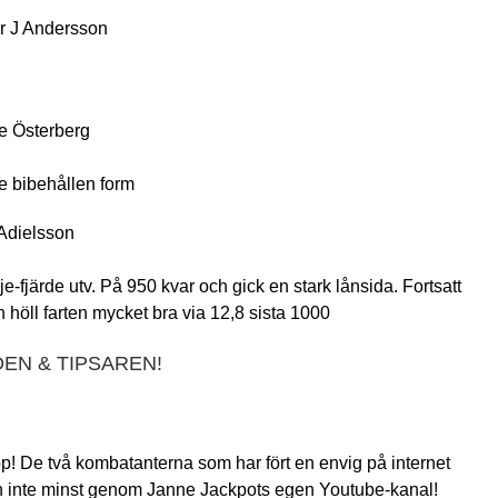
r J Andersson
e Österberg
e bibehållen form
Adielsson
e-fjärde utv. På 950 kvar och gick en stark lånsida. Fortsatt
ch höll farten mycket bra via 12,8 sista 1000
EN & TIPSAREN!
p! De två kombatanterna som har fört en envig på internet
ch inte minst genom Janne Jackpots egen Youtube-kanal!