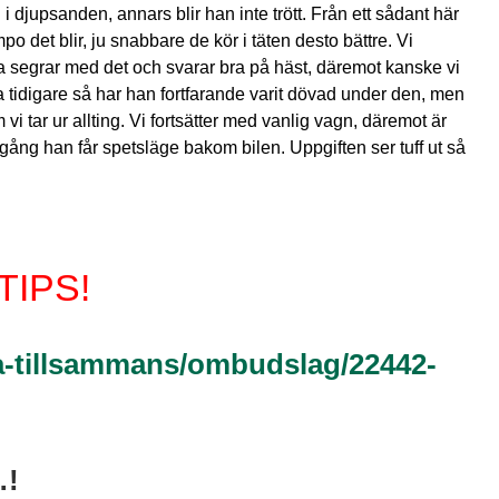
 djupsanden, annars blir han inte trött. Från ett sådant här
o det blir, ju snabbare de kör i täten desto bättre. Vi
na segrar med det och svarar bra på häst, däremot kanske vi
va tidigare så har han fortfarande varit dövad under den, men
vi tar ur allting. Vi fortsätter med vanlig vagn, däremot är
gång han får spetsläge bakom bilen. Uppgiften ser tuff ut så
TIPS!
la-tillsammans/ombudslag/22442-
…!