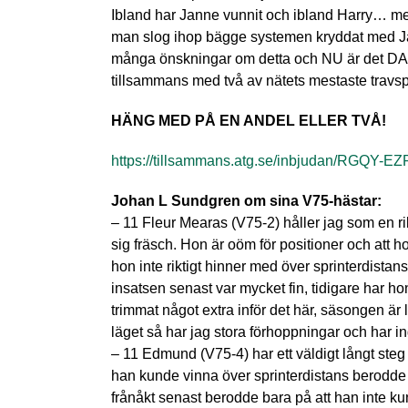
Ibland har Janne vunnit och ibland Harry… men p
man slog ihop bägge systemen kryddat med Jan
många önskningar om detta och NU är det DAGS!
tillsammans med två av nätets mestaste travsp
HÄNG MED PÅ EN ANDEL ELLER TVÅ!
https://tillsammans.atg.se/inbjudan/RG
Johan L Sundgren om sina V75-hästar:
– 11 Fleur Mearas (V75-2) håller jag som en rikt
sig fräsch. Hon är oöm för positioner och att 
hon inte riktigt hinner med över sprinterdistans
insatsen senast var mycket fin, tidigare har ho
trimmat något extra inför det här, säsongen är 
läget så har jag stora förhoppningar och har in
– 11 Edmund (V75-4) har ett väldigt långt steg 
han kunde vinna över sprinterdistans berodde 
frånåkt senast berodde bara på att han inte 