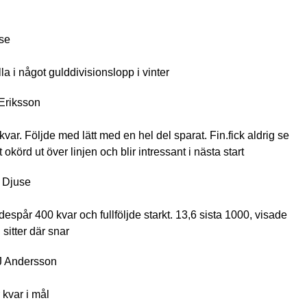
se
la i något gulddivisionslopp i vinter
Eriksson
kvar. Följde med lätt med en hel del sparat. Fin.fick aldrig se
okörd ut över linjen och blir intressant i nästa start
E Djuse
despår 400 kvar och fullföljde starkt. 13,6 sista 1000, visade
sitter där snar
J Andersson
 kvar i mål