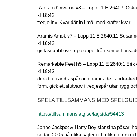
Radjah d’Inverne v8 – Lopp 11 E 2640:9 Oska
kl 18:42
tredje inv. Kvar där in i mål med krafter kvar
Aramis Amok v7 – Lopp 11 E 2640:11 Susann
kl 18:42
gick snabbt över upploppet från kön och visad
Remarkable Feet h5 – Lopp 11 E 2640:1 Erik 
kl 18:42
direkt ut i andraspår och hamnade i andra-tredj
form, gick ett slutvarv i tredjespår utan rygg o
SPELA TILLSAMMANS MED SPELGUID
https://tillsammans.atg.se/lagsida/54413
Janne Jackpot & Harry Boy slår sina påsar iho
sedan 2005 på olika sajter och olika forum o