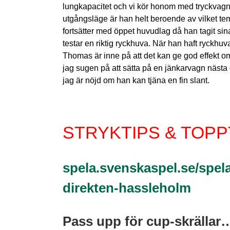
lungkapacitet och vi kör honom med tryckvagn i
utgångsläge är han helt beroende av vilket temp
fortsätter med öppet huvudlag då han tagit si
testar en riktig ryckhuva. När han haft ryckhu
Thomas är inne på att det kan ge god effekt om 
jag sugen på att sätta på en jänkarvagn nästa 
jag är nöjd om han kan tjäna en fin slant.
STRYKTIPS & TOPP
spela.svenskaspel.se/spe
direkten-hassleholm
Pass upp för cup-skrällar