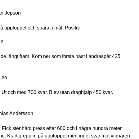
an Jepson
på upploppet och sparat i mål. Positiv
on
ade långt fram. Kom ner som första häst i andraspår 425
 Leo
00. Ut och med 700 kvar. Blev utan draghjälp 450 kvar.
hias Andersson
50. Fick stenhård press efter 600 och i några hundra meter
amme. Klart grepp in på upploppet men inget svar mot vinnaren