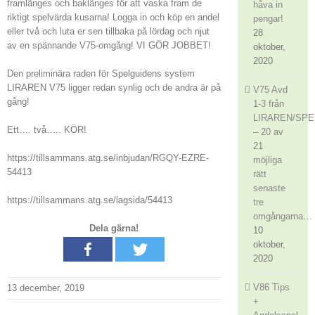
framlänges och baklänges för att vaska fram de
håva in
riktigt spelvärda kusarna! Logga in och köp en andel
pengar!
eller två och luta er sen tillbaka på lördag och njut
28
av en spännande V75-omgång! VI GÖR JOBBET!
oktober,
2020
Den preliminära raden för Spelguidens system
LIRAREN V75 ligger redan synlig och de andra är på
V75 Avd
gång!
1-3 från
LIRAREN/SPE
Ett…. två….. KÖR!
– 20 av
21
https://tillsammans.atg.se/inbjudan/RGQY-EZRE-
möjliga
54413
rätt
senaste
https://tillsammans.atg.se/lagsida/54413
tre
omgångarna…
Dela gärna!
10
oktober,
2020
V86 Tips
13 december, 2019
+