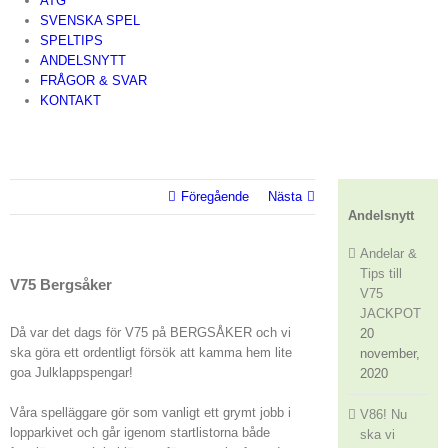
ATG
SVENSKA SPEL
SPELTIPS
ANDELSNYTT
FRÅGOR & SVAR
KONTAKT
Föregående
Nästa
Andelsnytt
Andelar &
Tips till
V75 Bergsåker
V75
JACKPOT
Då var det dags för V75 på BERGSÅKER och vi
20
ska göra ett ordentligt försök att kamma hem lite
november,
goa Julklappspengar!
2020
Våra spelläggare gör som vanligt ett grymt jobb i
V86! Nu
lopparkivet och går igenom startlistorna både
ska vi