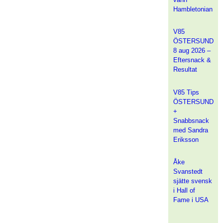
Hambletonian
V85
ÖSTERSUND
8 aug 2026 –
Eftersnack &
Resultat
V85 Tips
ÖSTERSUND
+
Snabbsnack
med Sandra
Eriksson
Åke
Svanstedt
sjätte svensk
i Hall of
Fame i USA