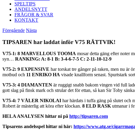
SPELTIPS
ANDELSNYTT
FRÅGOR & SVAR
KONTAKT
Föregående
Nästa
TIPSAREN har laddat inför V75 RÄTTVIK!
V75-1: 8 MARVELLOUS TOOMA
mosar detta gäng efter noter m
syn…
RANKING: A: 8-1 B: 3-4-6-7-5 C: 2-11-10-12-9
V75-2: 9 EXPENSIVE
har torskat tre gånger på raken, men nu är ör
motbud och
11 ENRIKO HA
visade knallform senast. Spurtstark sor
V75-3: 4 DIAMANTEN
är ruggigt snabb bakom vingen vid full lad
gott slag på finsk mark och strular det för ettan, så kan Sir Toby sänka
V75-4: 7 VÅLER NIKOLAI
har härdats i tuffa gäng på slutet och
Robert är mästerlig att köra efter klockan.
8 ELD RASK
utmanar i f
HELA ANALYSEN hittar ni på
http://tipsaren.com
Tipsarens andelsspel hittar ni här:
https://www.atg.se/cigarrmaga