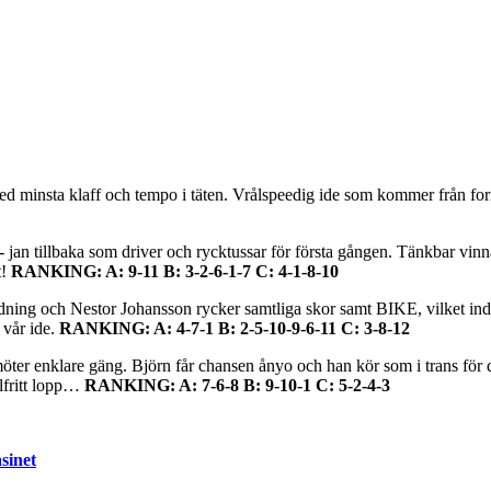
ed minsta klaff och tempo i täten. Vrålspeedig ide som kommer från for
- jan tillbaka som driver och rycktussar för första gången. Tänkbar vinn
t!
RANKING: A: 9-11 B: 3-2-6-1-7 C: 4-1-8-10
dning och Nestor Johansson rycker samtliga skor samt BIKE, vilket indi
 vår ide.
RANKING: A: 4-7-1 B: 2-5-10-9-6-11 C: 3-8-12
 möter enklare gäng. Björn får chansen ånyo och han kör som i trans för
elfritt lopp…
RANKING: A: 7-6-8 B: 9-10-1 C: 5-2-4-3
sinet