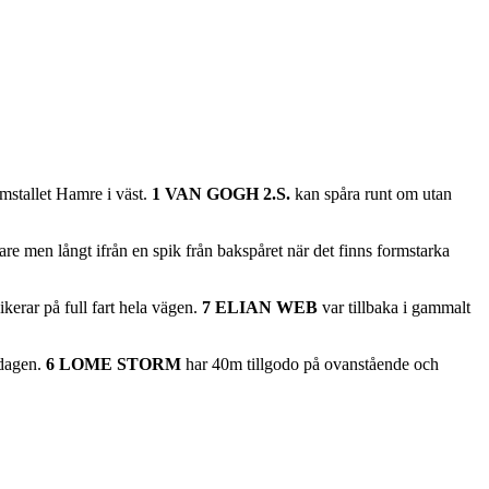
mstallet Hamre i väst.
1 VAN GOGH 2.S.
kan spåra runt om utan
are men långt ifrån en spik från bakspåret när det finns formstarka
kerar på full fart hela vägen.
7 ELIAN WEB
var tillbaka i gammalt
 dagen.
6 LOME STORM
har 40m tillgodo på ovanstående och