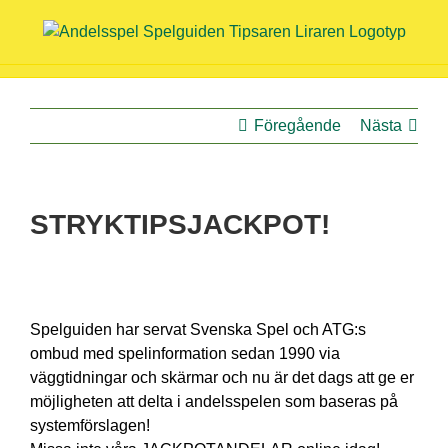
Fortsätt
till
innehållet
Föregående
Nästa
STRYKTIPSJACKPOT!
Spelguiden har servat Svenska Spel och ATG:s
ombud med spelinformation sedan 1990 via
väggtidningar och skärmar och nu är det dags att ge er
möjligheten att delta i andelsspelen som baseras på
systemförslagen!