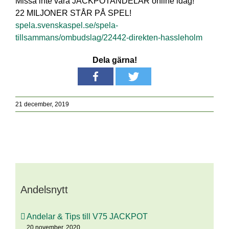
Missa inte våra JACKPOTANDELAR online idag!
22 MILJONER STÅR PÅ SPEL!
spela.svenskaspel.se/spela-
tillsammans/ombudslag/22442-direkten-hassleholm
Dela gärna!
21 december, 2019
Andelsnytt
Andelar & Tips till V75 JACKPOT
20 november, 2020