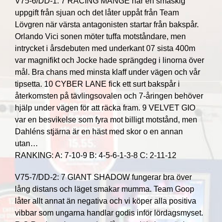
V75-6/DD-1: 7 RACING MANGE har en smaskig
uppgift från sjuan och det låter uppåt från Team
Lövgren när värsta antagonisten startar från bakspår.
Orlando Vici sonen möter tuffa motståndare, men
intrycket i årsdebuten med underkant 07 sista 400m
var magnifikt och Jocke hade sprängdeg i linorna över
mål. Bra chans med minsta klaff under vägen och vår
tipsetta. 10 CYBER LANE fick ett surt bakspår i
återkomsten på tävlingsovalen och 7-åringen behöver
hjälp under vägen för att räcka fram. 9 VELVET GIO
var en besvikelse som fyra mot billigt motstånd, men
Dahléns stjärna är en häst med skor o en annan
utan…
RANKING: A: 7-10-9 B: 4-5-6-1-3-8 C: 2-11-12
V75-7/DD-2: 7 GIANT SHADOW fungerar bra över
lång distans och läget smakar mumma. Team Goop
låter allt annat än negativa och vi köper alla positiva
vibbar som ungarna handlar godis inför lördagsmyset.