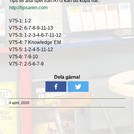
Tips till alla spel från ATG kan du köpa här:
http://tipsaren.com
V75-1: 1-2
V75-2: 6-7-8-9-11-13
V75-3: 1-2-3-4-6-7-11-12
V75-4: 7 Knowledge´EM
V75-5: 1-2-4-5-11-12
V75-6: 7-9-10
V75-7: 2-5-6-7-9
Dela gärna!
4 april, 2020