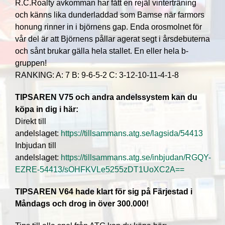
R.C.Roalty avkomman har fått en rejäl vinterträning
och känns lika dunderladdad som Bamse när farmors
honung rinner in i björnens gap. Enda orosmolnet för
vår del är att Björnens pållar agerat segt i årsdebuterna
och sånt brukar gälla hela stallet. En eller hela b-
gruppen!
RANKING: A: 7 B: 9-6-5-2 C: 3-12-10-11-4-1-8
TIPSAREN V75 och andra andelssystem kan du
köpa in dig i här:
Direkt till
andelslaget:
https://tillsammans.atg.se/lagsida/54413
Inbjudan till
andelslaget:
https://tillsammans.atg.se/inbjudan/RGQY-
EZRE-54413/sOHFKVLe5255zDT1UoXC2A==
TIPSAREN V64 hade klart för sig på Färjestad i
Måndags och drog in över 300.000!