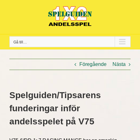
Fortsätt
till
innehållet
Gå till…
Föregående
Nästa
Spelguiden/Tipsarens
funderingar inför
andelsspelet på V75