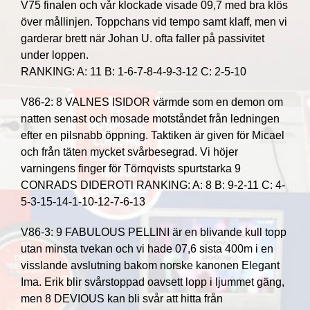
V75 finalen och vår klockade visade 09,7 med bra klös
över mållinjen. Toppchans vid tempo samt klaff, men vi
garderar brett när Johan U. ofta faller på passivitet
under loppen.
RANKING: A: 11 B: 1-6-7-8-4-9-3-12 C: 2-5-10
V86-2: 8 VALNES ISIDOR värmde som en demon om
natten senast och mosade motståndet från ledningen
efter en pilsnabb öppning. Taktiken är given för Micael
och från täten mycket svårbesegrad. Vi höjer
varningens finger för Törnqvists spurtstarka 9
CONRADS DIDEROTl RANKING: A: 8 B: 9-2-11 C: 4-
5-3-15-14-1-10-12-7-6-13
V86-3: 9 FABULOUS PELLINI är en blivande kull topp
utan minsta tvekan och vi hade 07,6 sista 400m i en
visslande avslutning bakom norske kanonen Elegant
Ima. Erik blir svårstoppad oavsett lopp i ljummet gäng,
men 8 DEVIOUS kan bli svår att hitta från