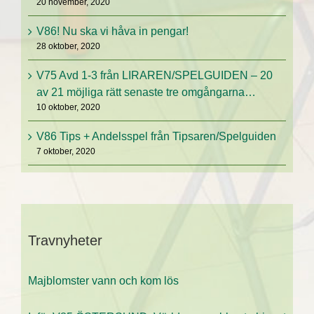
20 november, 2020
V86! Nu ska vi håva in pengar!
28 oktober, 2020
V75 Avd 1-3 från LIRAREN/SPELGUIDEN – 20
av 21 möjliga rätt senaste tre omgångarna…
10 oktober, 2020
V86 Tips + Andelsspel från Tipsaren/Spelguiden
7 oktober, 2020
Travnyheter
Majblomster vann och kom lös
Inför V85 ÖSTERSUND: Världens snabbaste hingst