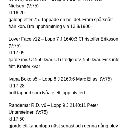
Nielsen (V:75)
kl 16:20
galopp efter 75. Tappade en hel del. Fram spårsnålt
från kön. Bra upphämtning via 13,8/1900
Lover Face v12 – Lopp 7 J 1640:3 Christoffer Eriksson
(V:75)
kl 17:05
fjärde inv. Ut 550 kvar. Ut i tredje utv. 550 kvar. Fick inte
fritt. Krafter kvar
Ivana Boko s5 – Lopp 8 J 2160:6 Marc Elias (V:75)
kl 17:28
höll tappert som tvåa e ett lopp utv led
Randemar R.D. v6 – Lopp 9 J 2140:11 Peter
Untersteiner (V:75)
kl 17:50
gjorde ett kanonlopp näst senast och denna gång blev