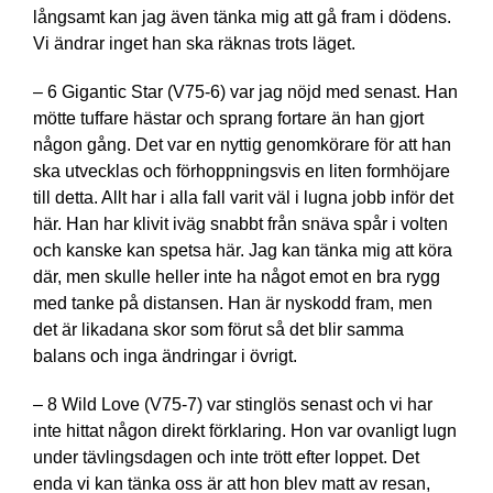
långsamt kan jag även tänka mig att gå fram i dödens.
Vi ändrar inget han ska räknas trots läget.
– 6 Gigantic Star (V75-6) var jag nöjd med senast. Han
mötte tuffare hästar och sprang fortare än han gjort
någon gång. Det var en nyttig genomkörare för att han
ska utvecklas och förhoppningsvis en liten formhöjare
till detta. Allt har i alla fall varit väl i lugna jobb inför det
här. Han har klivit iväg snabbt från snäva spår i volten
och kanske kan spetsa här. Jag kan tänka mig att köra
där, men skulle heller inte ha något emot en bra rygg
med tanke på distansen. Han är nyskodd fram, men
det är likadana skor som förut så det blir samma
balans och inga ändringar i övrigt.
– 8 Wild Love (V75-7) var stinglös senast och vi har
inte hittat någon direkt förklaring. Hon var ovanligt lugn
under tävlingsdagen och inte trött efter loppet. Det
enda vi kan tänka oss är att hon blev matt av resan,