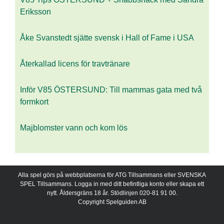
Eriksson
Åke Svanstedt sjätte svensk i Hall of Fame i USA
Återkallad licens för travtränare
Inför V85 ÖSTERSUND: Till mammas gata med två
formkort
Majblomster vann och kom lös
Alla spel görs på webbplatserna för ATG Tillsammans eller SVENSKA
SPEL Tillsammans. Logga in med ditt befintliga konto eller skapa ett
nytt. Åldersgräns 18 år. Stödlinjen 020-81 91 00.
Copyright Spelguiden AB