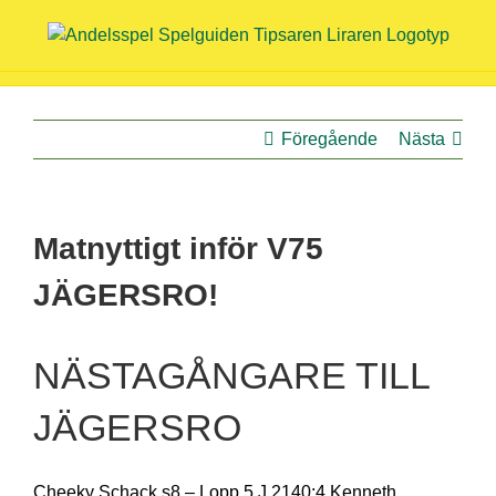
Fortsätt
till
innehållet
Föregående
Nästa
Matnyttigt inför V75
JÄGERSRO!
NÄSTAGÅNGARE TILL
JÄGERSRO
Cheeky Schack s8 – Lopp 5 J 2140:4 Kenneth