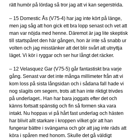
rätt humör på lördag så tror jag att vi kan segerstrida.
– 15 Domestic Ås (V75-4) har jag inte kört på länge,
men jag såg att hon gick ett bra lopp senast och vet att
man var nöjda med henne. Däremot är jag lite skeptisk
till startspåret den här gången, hon är inte så snabb ur
volten och jag misstänker att det blir svårt att utnyttja
läget. Vi kör i ryggar och ser hur långt det räcker.
– 12 Velasquez Gar (V75-5) går fantastiskt bra varje
gång. Senast var det inte många millimeter från att vi
kom loss på sista långsidan och i sådana fall hade vi
nog slagits om segern, trots att han inte riktigt trivdes
på underlaget.. Han har bara joggats efter det och
känns fortsatt spänstig och fin så formen ska vara
intakt. Nu hoppas vi på hårt fast underlag och hästen
har blivit allt starkare i kroppen vilket gör att han
fungerar bättre i svängarna och gör att jag inte räds att
köra i spåren med honom. Skulle det gå väldigt