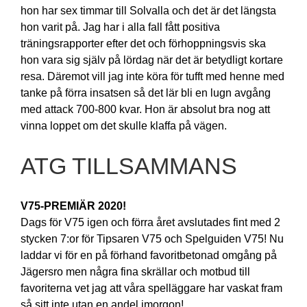
hon har sex timmar till Solvalla och det är det längsta
hon varit på. Jag har i alla fall fått positiva
träningsrapporter efter det och förhoppningsvis ska
hon vara sig själv på lördag när det är betydligt kortare
resa. Däremot vill jag inte köra för tufft med henne med
tanke på förra insatsen så det lär bli en lugn avgång
med attack 700-800 kvar. Hon är absolut bra nog att
vinna loppet om det skulle klaffa på vägen.
ATG TILLSAMMANS
V75-PREMIÄR 2020!
Dags för V75 igen och förra året avslutades fint med 2
stycken 7:or för Tipsaren V75 och Spelguiden V75! Nu
laddar vi för en på förhand favoritbetonad omgång på
Jägersro men några fina skrällar och motbud till
favoriterna vet jag att våra spelläggare har vaskat fram
så sitt inte utan en andel imorgon!