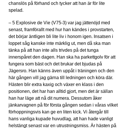
chanslös på förhand och tycker att han är för lite
spelad.
– 5 Explosive de Vie (V75-3) var jag jättenöjd med
senast, framförallt med hur han kändes i provstarten,
det börjar äntligen bli lite liv i honom igen. Insatsen i
loppet såg kanske inte märklig ut, men då ska man
tänka på att han inte alls trivdes på det tunga
innerspåret den dagen. Han ska ha parkettgolv för att
fungera som bäst och det brukar det bjudas på
Jägersro. Han känns även uppåt i träningen och den
här gången vill jag gärna till ledningen och köra där.
Hästen blir extra kaxig och växer en klass i den
positionen, det har han alltid gjort, men det är sällan
han har läge att nå dit numera. Dessutom åker
jänkarvagnen på för första gången sedan i våras vilket
förhoppningsvis kan ge en liten kick. Vi återgår till
hans vanliga kupade huvudlag, att han hade vanligt
helstängt senast var en utrustningsmiss. Är hästen på