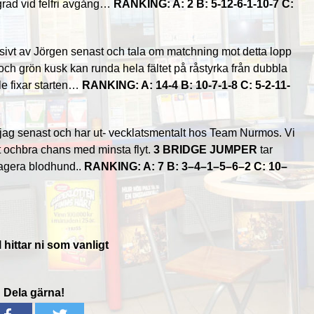
rad vid felfri avgång…
RANKING: A: 2 B: 5
-12
-6
-1
-10
-7 C:
sivt av Jörgen senast och tala om matchning mot detta lopp
och grön kusk kan runda hela fältet på råstyrka från dubbla
le fixar starten…
RANKING: A: 14-4 B: 10-7-1-8 C: 5-2-11-
ta jag senast och har ut- vecklatsmentalt hos Team Nurmos. Vi
 ochbra chans med minsta flyt.
3 BRIDGE JUMPER
tar
 agera blodhund..
RANKING: A: 7 B: 3
–
4
–
1
–
5
–
6
–
2 C: 10
–
hittar ni som vanligt
Dela gärna!