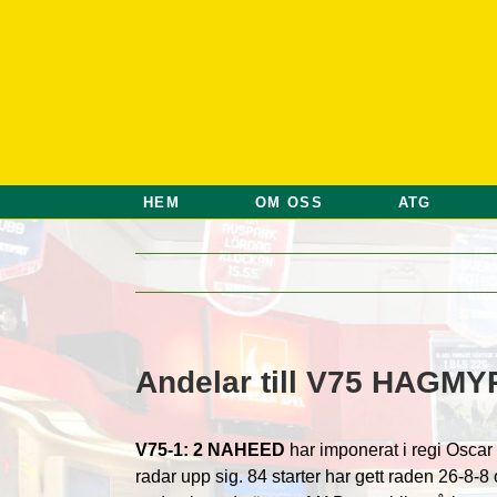
Fortsätt
till
innehållet
HEM
OM OSS
ATG
Andelar till V75 HAGMY
V75
-1: 2 NAHEED
har imponerat i regi Oscar
radar upp sig. 84 starter har gett raden 26-8-8 