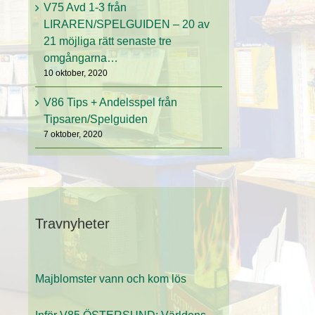
V75 Avd 1-3 från
LIRAREN/SPELGUIDEN – 20 av
21 möjliga rätt senaste tre
omgångarna…
10 oktober, 2020
V86 Tips + Andelsspel från
Tipsaren/Spelguiden
7 oktober, 2020
Travnyheter
Majblomster vann och kom lös
Inför V85 ÖSTERSUND: Världens
snabbaste hingst är tillbaka