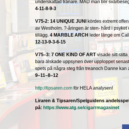
underskattad tränare. MAD man blir svårbeseg
4
-11
-8
-9
-3
V75
-2: 14 UNIQUE JUNI
kördes extremt offen
av Westholm. ?-åringen är sten- hård i psyket 
tillägg.
4 MARBLE ARCH
leder länge om Cal
12-13-9-3-6-15
V75
–
3: 7 ONE KIND OF ART
visade sitt rät
bara älskade uppsynen över upploppet senast
spets på några steg från treanoch Danne kan
9
–
11
–
8
–
12
http://tipsaren.com
för HELA analysen!
Liraren & Tipsaren/Spelguidens andelsspel 
på:
https://www.atg.se/cigarrmagasinet