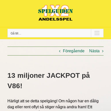
Fortsätt
till
innehållet
Gå till…
Föregående
Nästa
13 miljoner JACKPOT på
V86!
Härligt att se detta spelgäng! Om någon har en dålig
dag eller rent oflyt så stiger några andra fram! Ett