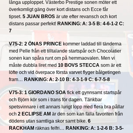
långa upploppet. Västerbo Prestige sonen möter ett
överkomligt gäng över kort distans och Ecce får
tipset.
5 JUAN BROS
är ute efter revansch och kort
distans passar perfekt!
RANKING: A: 3-5 B: 4-6-1-2 C:
7
V75-2: 2 ÖNAS PRINCE
kommer laddad till tänderna
med Pelle från ett tilltalande startspår och Chocolatier
sonen kan spåra runt om på hemmaovalen. Men vi
måste dubbla liret med
10 BOVS STECCA
som är ett
löfte och vid överpace första varvet flyger bålgetingen
fram…
RANKING: A: 2-10 B: 4-3-1-9 C: 6-7-5-8
V75-3: 1 GIORDANO SOA
fick ett gynnsamt startspår
och Björn kör som i trans för dagen. Tänkbar
spetsvinnare i ett annars lurigt lopp med flera bra pållar
och
2 ECLIPSE AM
är den som kan fälla favoriten från
dödens utan samtliga skor samt bike.
6
RACKHAM
räknas felfri…
RANKING: A: 1-2-6 B: 3-5-