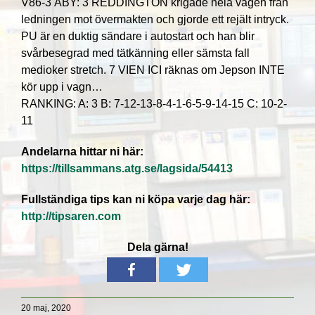
V86-3 ÅBY: 3 REDDINGTON krigade hela vägen från
ledningen mot övermakten och gjorde ett rejält intryck.
PU är en duktig sändare i autostart och han blir
svårbesegrad med tätkänning eller sämsta fall
medioker stretch. 7 VIEN ICI räknas om Jepson INTE
kör upp i vagn…
RANKING: A: 3 B: 7-12-13-8-4-1-6-5-9-14-15 C: 10-2-
11
Andelarna hittar ni här:
https://tillsammans.atg.se/lagsida/54413
Fullständiga tips kan ni köpa varje dag här:
http://tipsaren.com
Dela gärna!
20 maj, 2020