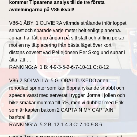
kommer Tipsarens analys till de tre första
avdelningarna på V86 ikväll!
V86-1 ÅBY: 1 OLIVIERA värmde strålande inför loppet
senast och spårade varje meter helt enligt planerna.
Johan har fått upp ångan på sitt stall och allting pekar
mot en ny tätplacering från bästa läget över kort
distans oavsett vad Pellejönsen Per Skoglund surrar i
åtta rätt….
RANKING: A: 1 B: 4-9-3-5-2-6-7-10-11 C: 8-12
V86-2 SOLVALLA: 5 GLOBAL TUXEDO är en
renodlad sprinter som kan öppna rykande snabbt och
speeda vasst med serverat i ryggar. Jorma i jollen och
bike smakar mumma till 5%, men vi dubblar med Erik
som är kapten bakom 2 CAPTAIN MY CAPTAIN
barfota!!!!!
RANKING: A: 5-2 B: 12-1-4-3 C: 7-10-9-8-6