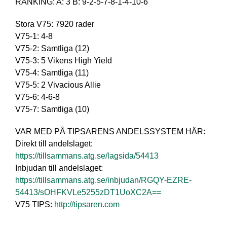
RANKING: A: 3 B: 9-2-5-7-8-1-4-10-6
Stora V75: 7920 rader
V75-1: 4-8
V75-2: Samtliga (12)
V75-3: 5 Vikens High Yield
V75-4: Samtliga (11)
V75-5: 2 Vivacious Allie
V75-6: 4-6-8
V75-7: Samtliga (10)
VAR MED PÅ TIPSARENS ANDELSSYSTEM HÄR:
Direkt till andelslaget:
https://tillsammans.atg.se/lagsida/54413
Inbjudan till andelslaget:
https://tillsammans.atg.se/inbjudan/RGQY-EZRE-
54413/sOHFKVLe5255zDT1UoXC2A==
V75 TIPS:
http://tipsaren.com