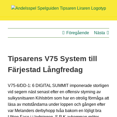
Fortsätt
till
innehållet
Föregående
Nästa
Tipsarens V75 System till
Färjestad Långfredag
V75-6/DD-1: 6 DIGITAL SUMMIT imponerade storligen
vid segern näst senast efter en offensiv styrning av
sulkysnitsaren Kihlström som har en otrolig förmåga att
läsa av motståndarna under loppen och gången efter
var Melanders derbyhopp tvåa bakom en löjligt bra
Ultion Face i i ledningen. S P K avkomman möter