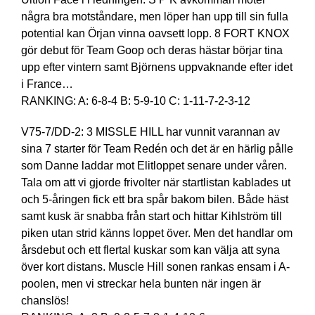
några bra motståndare, men löper han upp till sin fulla
potential kan Örjan vinna oavsett lopp. 8 FORT KNOX
gör debut för Team Goop och deras hästar börjar tina
upp efter vintern samt Björnens uppvaknande efter idet
i France…
RANKING: A: 6-8-4 B: 5-9-10 C: 1-11-7-2-3-12
V75-7/DD-2: 3 MISSLE HILL har vunnit varannan av
sina 7 starter för Team Redén och det är en härlig pålle
som Danne laddar mot Elitloppet senare under våren.
Tala om att vi gjorde frivolter när startlistan kablades ut
och 5-åringen fick ett bra spår bakom bilen. Både häst
samt kusk är snabba från start och hittar Kihlström till
piken utan strid känns loppet över. Men det handlar om
årsdebut och ett flertal kuskar som kan välja att syna
över kort distans. Muscle Hill sonen rankas ensam i A-
poolen, men vi streckar hela bunten när ingen är
chanslös!